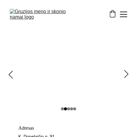
Adresas
K. Donelaičio g. 91, 